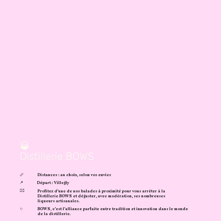
🥃
Distillerie BOWS
📏
Distances : au choix, selon vos envies
📍
Départ : Villegly
🚴‍♀️
Profitez d’une de nos balades à proximité pour vous arrêter à la
Distillerie BOWS et déguster, avec modération, ses nombreuses
liqueurs artisanales.
✨
BOWS, c’est l’alliance parfaite entre tradition et innovation dans le monde
de la distillerie.