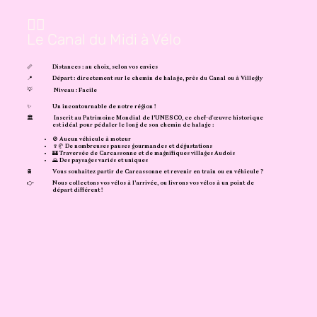
🚴‍♀️
Le Canal du Midi à Vélo
📏
Distances : au choix, selon vos envies
📍
Départ : directement sur le chemin de halage, près du Canal ou à Villegly
💡
Niveau : Facile
✨
Un incontournable de notre région !
🏛️
Inscrit au Patrimoine Mondial de l’UNESCO, ce chef-d'œuvre historique
est idéal pour pédaler le long de son chemin de halage :
🚫 Aucun véhicule à moteur
🍷🥐 De nombreuses pauses gourmandes et dégustations
​🏰 Traversée de Carcassonne et de magnifiques villages Audois
🌄 Des paysages variés et uniques
🚆
Vous souhaitez partir de Carcassonne et revenir en train ou en véhicule ?
👉
Nous collectons vos vélos à l’arrivée, ou livrons vos vélos à un point de
départ différent !