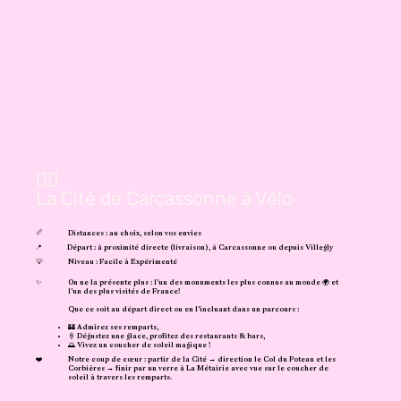
🚴‍♂️
La Cité de Carcassonne à Vélo
📏
Distances : au choix, selon vos envies
📍
Départ : à proximité directe (livraison), à Carcassonne ou depuis Villegly
💡
Niveau : Facile à Expérimenté
✨
On ne la présente plus : l’un des monuments les plus connus au monde 🌍 et
l’un des plus visités de France!
Que ce soit au départ direct ou en l’incluant dans un parcours :
🏰 Admirez ses remparts,
🍦 Dégustez une glace, profitez des restaurants & bars,
🌅 Vivez un coucher de soleil magique !
❤️
Notre coup de cœur : partir de la Cité → direction le Col du Poteau et les
Corbières → finir par un verre à La Métairie avec vue sur le coucher de
soleil à travers les remparts.