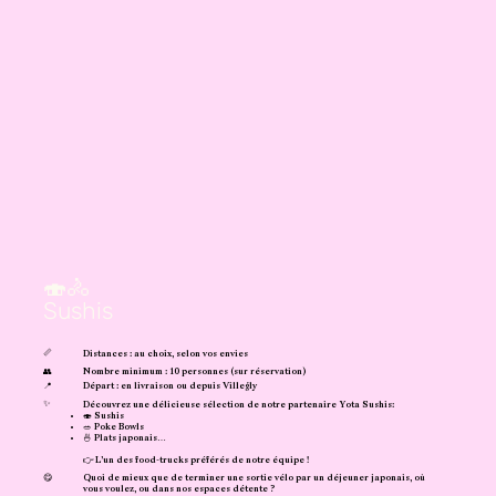
🍣🚴
Sushis
📏
Distances : au choix, selon vos envies
👥
Nombre minimum : 10 personnes (sur réservation)
📍
Départ : en livraison ou depuis Villegly
✨
Découvrez une délicieuse sélection de notre partenaire Yota Sushis:
🍣 Sushis
🥗 Poke Bowls
🍜 Plats japonais…
👉 L’un des food-trucks préférés de notre équipe !
😋
Quoi de mieux que de terminer une sortie vélo par un déjeuner japonais, où
vous voulez, ou dans nos espaces détente ?