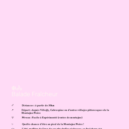
❄️🚴
Balade Fraîcheur
📏
Distances : à partir de 30km
📍
Départ : depuis Villegly, Cabrespine ou d’autres villages pittoresques de la
Montagne Noire
💡
Niveau : Facile à Expérimenté (routes de montagne)
✨
Quelle chance d’être au pied de la Montagne Noire !
👉
L’été, profitez de l’une de ses plus belles richesses : sa fraîcheur 🌿❄️