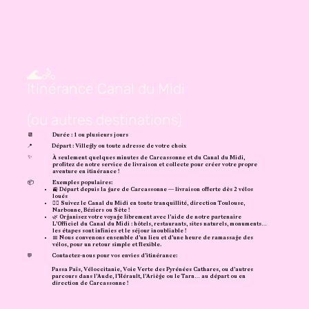
🌊🚴
Itinérance Canal du Midi
(ou autres destinations)
📆
Durée : 1 ou plusieurs jours
📍
Départ : Villegly ou toute adresse de votre choix
✨
À seulement quelques minutes de Carcassonne et du Canal du Midi,
profitez de notre service de livraison et collecte pour créer votre propre
aventure en itinérance !
📦
Exemples populaires:
🚉 Départ depuis la gare de Carcassonne — livraison offerte dès 2 vélos
loués
🚴‍♀️ Suivez le Canal du Midi en toute tranquillité, direction Toulouse,
Narbonne, Béziers ou Sète !
🌿 Organisez votre voyage librement avec l’aide de notre partenaire
L’Officiel du Canal du Midi : hôtels, restaurants, sites naturels, monuments…
les étapes sont infinies et le séjour inoubliable !
📅 Nous convenons ensemble d’un lieu et d’une heure de ramassage des
vélos, pour un retour simple et flexible.
💬
Contactez-nous pour vos envies d’itinérance:
Passa Païs, Véloccitanie, Voie Verte des Pyrénées Cathares, ou d’autres
parcours dans l’Aude, l’Hérault, l’Ariège ou le Tarn… au départ ou en
direction de Carcassonne !