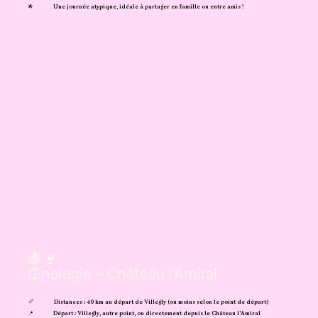
🌟
Une journée atypique, idéale à partager en famille ou entre amis !
🍇🍷
Œnologie – Château l’Amiral
📏
Distances : 40 km au départ de Villegly (ou moins selon le point de départ)
📍
Départ :
Villegly, autre point, ou directement depuis le Château l’Amiral