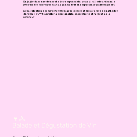
Engagée dans une démarche éco-responsable, cette distillerie artisanale
produit des spiritueux haut de gamme tout en respectant l’environnement.
De la sélection des matières premières locales et bio à l’usage de méthodes
durables, BOWS Distillerie allie qualité, authenticité et respect de la
nature 🌿
🍷🚴
Balade et Dégustation de Vin