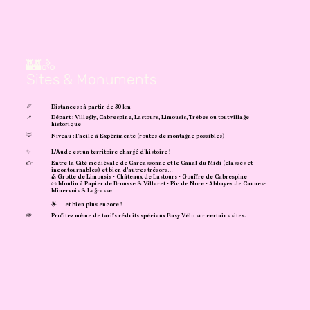
🏰🚴
Sites & Monuments
📏
Distances : à partir de 30 km
📍
Départ : Villegly, Cabrespine, Lastours, Limousis, Trèbes ou tout village
historique
💡
Niveau : Facile à Expérimenté (routes de montagne possibles)
✨
L’Aude est un territoire chargé d’histoire !
👉
Entre la Cité médiévale de Carcassonne et le Canal du Midi (classés et
incontournables) et bien d’autres trésors…
⛪ Grotte de Limousis • Châteaux de Lastours • Gouffre de Cabrespine
📜 Moulin à Papier de Brousse & Villaret • Pic de Nore • Abbayes de Caunes-
Minervois & Lagrasse
🌟 … et bien plus encore !
💸
Profitez même de tarifs réduits spéciaux Easy Vélo sur certains sites.