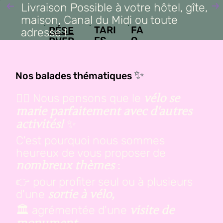
Livraison Possible à votre hôtel, gîte,
maison, Canal du Midi ou toute
FA
TARI
RÉSE
adresse !
Q
FS
RVER
EN 2
MIN
✨
Nos balades thématiques
🚴‍♀️ Nous pensons que le
vélo se
marie parfaitement avec d'autres
✨
activités!
C'est pourquoi nous sommes
heureux de vous proposer de
:
nombreux thèmes
👉 pour profiter seul ou à plusieurs
d'une
sortie à vélo,
🏛️ agrémentée d'une
visite de