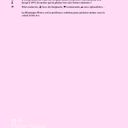
🌡️
Jusqu’à 10°C de moins qu’en plaine lors des fortes chaleurs !
🏞️
Sites naturels, 🏖️ lacs de baignade, 🍽️ restaurants, 🌄 vues splendides…
La Montagne Noire est la meilleure solution pour pédaler même sous le
soleil d’été ☀️🚴
🧺🚴
Pique-Nique