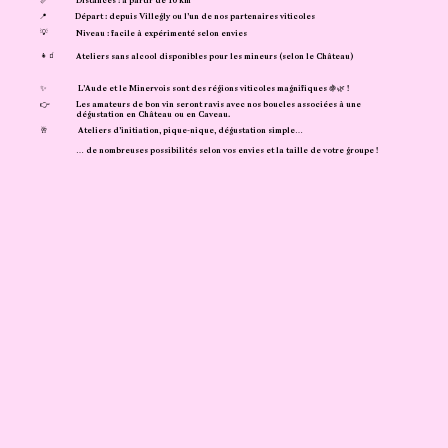
📏
Distances : à partir de 10 km
📍
Départ : depuis Villegly ou l’un de nos partenaires viticoles
💡
Niveau : facile à expérimenté selon envies
👧🧃
Ateliers sans alcool disponibles pour les mineurs (selon le Château)
✨
L’Aude et le Minervois sont des régions viticoles magnifiques 🍇🌿 !
👉
Les amateurs de bon vin seront ravis avec nos boucles associées à une
dégustation en Château ou en Caveau.
🥂
Ateliers d’initiation, pique-nique, dégustation simple…
… de nombreuses possibilités selon vos envies et la taille de votre groupe !