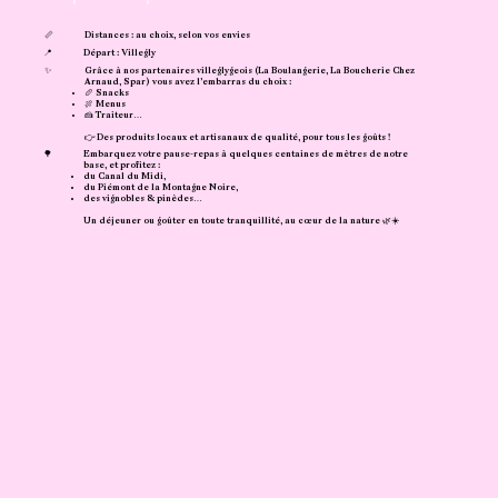
📏
Distances : au choix, selon vos envies
📍
Départ : Villegly
✨
Grâce à nos partenaires villeglygeois (La Boulangerie, La Boucherie Chez
Arnaud, Spar) vous avez l’embarras du choix :
🥖 Snacks
🍖 Menus
🍰 Traiteur…
👉 Des produits locaux et artisanaux de qualité, pour tous les goûts !
🌳
Embarquez votre pause-repas à quelques centaines de mètres de notre
base, et profitez :
du Canal du Midi,
​du Piémont de la Montagne Noire,
des vignobles & pinèdes…
Un déjeuner ou goûter en toute tranquillité, au cœur de la nature 🌿☀️