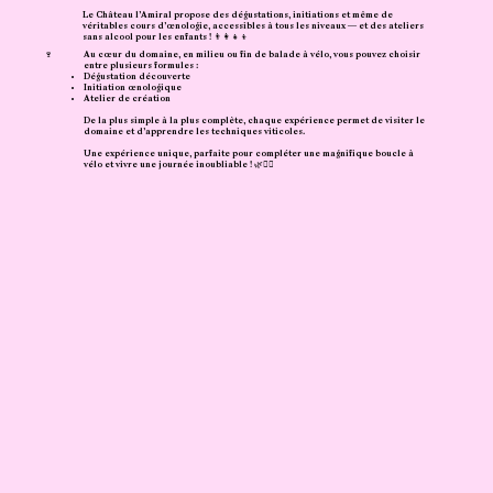
Le Château l’Amiral propose des dégustations, initiations et même de
véritables cours d’œnologie, accessibles à tous les niveaux — et des ateliers
sans alcool pour les enfants ! 👨‍👩‍👧‍👦
🍷
Au cœur du domaine, en milieu ou fin de balade à vélo, vous pouvez choisir
entre plusieurs formules :
Dégustation découverte
Initiation œnologique
Atelier de création
De la plus simple à la plus complète, chaque expérience permet de visiter le
domaine et d’apprendre les techniques viticoles.
Une expérience unique, parfaite pour compléter une magnifique boucle à
vélo et vivre une journée inoubliable ! 🌿🚴‍♀️