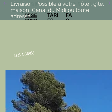
Livraison Possible à votre hôtel, gîte,
maison, Canal du Midi ou toute
FA
TARI
RÉSE
adresse !
Q
FS
RVER
EN 2
MIN
LES NEWS!