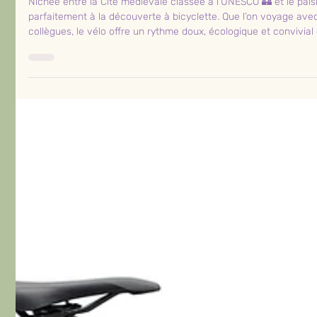
Comment profiter d'une balade
en Groupe à Carcassonne ?
Nichée entre la Cité médiévale classée à l’UNESCO 🏰 et le pais
parfaitement à la découverte à bicyclette. Que l’on voyage avec d
collègues, le vélo offre un rythme doux, écologique et conviv
sans se soucier du stationnement ni des embouteillages 🚗❌.