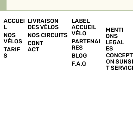
🚴‍♂️ Nouveau dans l'Aude ! Lo
électriques avec service de liv
L'Aude, avec ses paysages variés et son riche patrimoine, est 
vélo. Désormais, une nouvelle...
ACCUEI
LIVRAISON
LABEL
L
DES VÉLOS
ACCUEIL
MENTI
VÉLO
NOS
NOS CIRCUITS
ONS
VÉLOS
PARTENAI
LEGAL
CONT
RES
ES
TARIF
ACT
CONCEPT
S
BLOG
ON SUNS
F.A.Q
T SERVIC