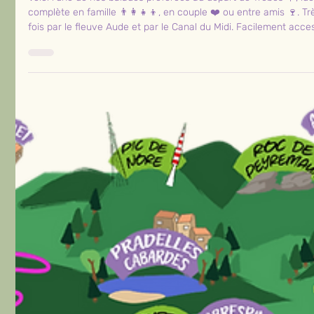
Voici l’une de nos balades préférées au départ de Trèbes 🌟, i
complète en famille 👨‍👩‍👧‍👦, en couple ❤️ ou entre amis 🍷. Tr
fois par le fleuve Aude et par le Canal du Midi. Facilement acce
d’autoroute, Trèbes offre de nombreux avantag