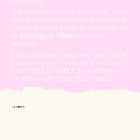
historique.
Grâce à l’assistance électrique, cette
aventure est accessible à tous ceux
qui souhaitent explorer les reliefs de
la
en toute
Montagne Noire
sérénité.
ℹ️ En période estivale, ce magnifique
parcours peut être sujet à la chaleur,
il est idéal en début de matinée et
en prévoyant beaucoup d’eau !
C'est parti!
📍 Départ : Villegly et traversée de
la pinède communale