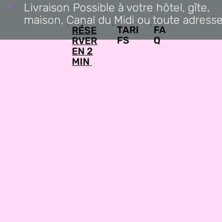
Livraison Possible à votre hôtel, gîte,
maison, Canal du Midi ou toute adresse
FA
TARI
RÉSE
Q
FS
RVER
EN 2
MIN