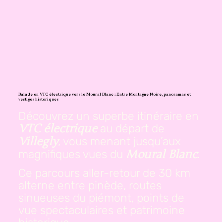
Balade en VTC électrique vers le Moural Blanc : Entre Montagne Noire, panoramas et
vestiges historiques
Découvrez un superbe itinéraire en
au départ de
VTC électrique
, vous menant jusqu’aux
Villegly
magnifiques vues du
.
Moural Blanc
Ce parcours aller-retour de 30 km
alterne entre pinède, routes
sinueuses du piémont, points de
vue spectaculaires et patrimoine