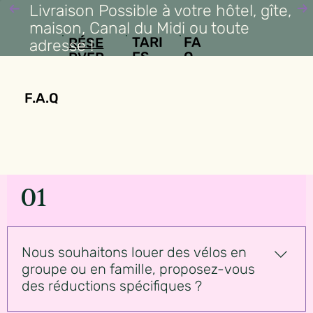
Livraison Possible à votre hôtel, gîte,
maison, Canal du Midi ou toute
FA
TARI
RÉSE
adresse !
Q
FS
RVER
EN 2
MIN
F.A.Q
01
Nous souhaitons louer des vélos en
groupe ou en famille, proposez-vous
des réductions spécifiques ?