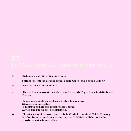
🚴‍♂️
La Ciudad de Carcasona en Bicicleta
📏
Distancias: a elegir, según tus deseos
📍
Salida: con entrega directa cerca, desde Carcasona o desde Villegly
💡
Nivel: Fácil a Experimentado
✨
¡Uno de los monumentos más famosos del mundo 🌍 y de los más visitados en
Francia!
Ya sea como punto de partida o dentro de una ruta:
🏰 Admira sus murallas,
🍦 Disfruta de helados, restaurantes y bares,
🌅 Vive una puesta de sol inolvidable.
❤️
Nuestro recorrido favorito: salir de la Ciudad → hacia el Col du Poteau y
las Corbières → terminar con una copa en La Métairie disfrutando del
atardecer entre las murallas.