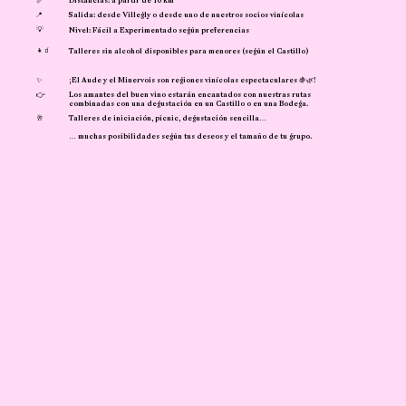
📏
Distancias: a partir de 10 km
📍
Salida: desde Villegly o desde uno de nuestros socios vinícolas
💡
Nivel: Fácil a Experimentado según preferencias
👧🧃
Talleres sin alcohol disponibles para menores (según el Castillo)
✨
¡El Aude y el Minervois son regiones vinícolas espectaculares 🍇🌿!
👉
Los amantes del buen vino estarán encantados con nuestras rutas
combinadas con una degustación en un Castillo o en una Bodega.
🥂
Talleres de iniciación, picnic, degustación sencilla…
… muchas posibilidades según tus deseos y el tamaño de tu grupo.