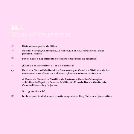
🏰🚴
Sitios y Monumentos
📏
Distancias: a partir de 30 km
📍
Salida: Villegly, Cabrespine, Lastours, Limousis, Trèbes o cualquier
pueblo histórico
💡
Nivel: Fácil a Experimentado (con posibles rutas de montaña)
✨
¡El Aude es un territorio lleno de historia!
👉
Desde la Ciudad Medieval de Carcasona y el Canal du Midi, dos de los
monumentos más famosos del mundo, hasta muchos otros tesoros…
⛪ Cueva de Limousis • Castillos de Lastours • Sima de Cabrespine
📜 Molino de Papel de Brousse & Villaret • Pico de Nore • Abadías de
Caunes-Minervois y Lagrasse
🌟 … ¡y mucho más!
💸
Incluso podrás disfrutar de tarifas especiales Easy Vélo en algunos sitios.