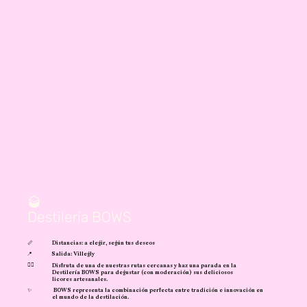
🥃
Destilería BOWS
📏
Distancias: a elegir, según tus deseos
📍
Salida: Villegly
🚴‍♀️
Disfruta de una de nuestras rutas cercanas y haz una parada en la
Destilería BOWS para degustar (con moderación) sus deliciosos
licores artesanales.
✨
BOWS representa la combinación perfecta entre tradición e innovación en
el mundo de la destilación.