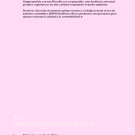
Comprometida con una filosofía eco-responsable, esta destilería artesanal
produce espirituosos de alta calidad respetando el medio ambiente.
Desde la selección de materias primas locales y ecológicas hasta el uso de
métodos sostenibles, BOWS Destilería ofrece productos excepcionales para
quienes valoran la calidad y la sostenibilidad 🌿
🍷🚴
Paseo y Degustación de Vino