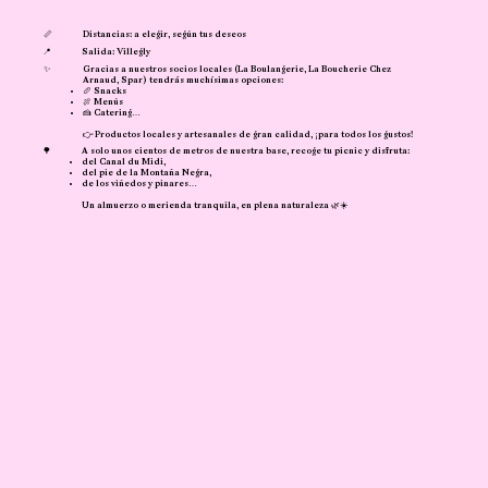
📏
Distancias: a elegir, según tus deseos
📍
Salida: Villegly
✨
Gracias a nuestros socios locales (La Boulangerie, La Boucherie Chez
Arnaud, Spar) tendrás muchísimas opciones:
🥖 Snacks
🍖 Menús
🍰 Catering…
👉 Productos locales y artesanales de gran calidad, ¡para todos los gustos!
🌳
A solo unos cientos de metros de nuestra base, recoge tu picnic y disfruta:
del Canal du Midi,
del pie de la Montaña Negra,
de los viñedos y pinares…
Un almuerzo o merienda tranquila, en plena naturaleza 🌿☀️