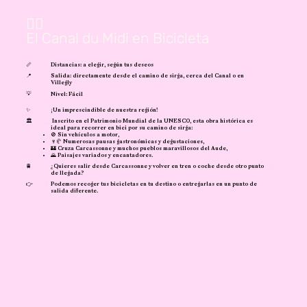
🚴‍♀️
El Canal du Midi en Bicicleta
📏
Distancias: a elegir, según tus deseos
📍
Salida: directamente desde el camino de sirga, cerca del Canal o en
Villegly
💡
Nivel: Fácil
✨
¡Un imprescindible de nuestra región!
🏛️
Inscrito en el Patrimonio Mundial de la UNESCO, esta obra histórica es
ideal para recorrer en bici por su camino de sirga:
🚫 Sin vehículos a motor,
🍷🥐 Numerosas pausas gastronómicas y degustaciones,
🏰 Cruza Carcassonne y muchos pueblos maravillosos del Aude,
🌄 Paisajes variados y encantadores.
🚆
¿Quieres salir desde Carcassonne y volver en tren o coche desde otro punto
de llegada?
👉
Podemos recoger tus bicicletas en tu destino o entregarlas en un punto de
salida diferente.