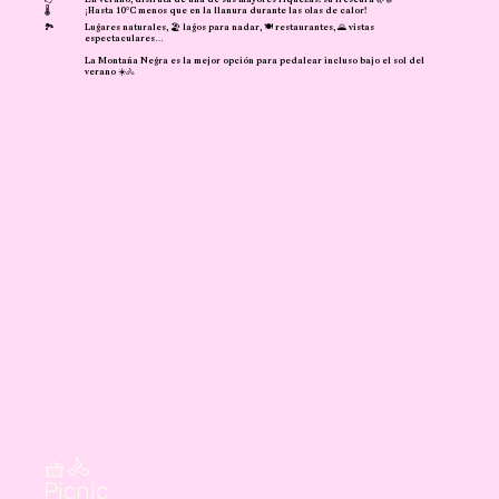
🌡️
¡Hasta 10°C menos que en la llanura durante las olas de calor!
🏞️
Lugares naturales, 🏖️ lagos para nadar, 🍽️ restaurantes, 🌄 vistas
espectaculares…
La Montaña Negra es la mejor opción para pedalear incluso bajo el sol del
verano ☀️🚴
🧺🚴
Picnic