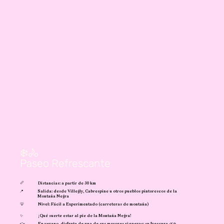
❄️🚴
Paseo Refrescante
📏
Distancias: a partir de 30 km
📍
Salida: desde Villegly, Cabrespine u otros pueblos pintorescos de la
Montaña Negra
💡
Nivel: Fácil a Experimentado (carreteras de montaña)
✨
¡Qué suerte estar al pie de la Montaña Negra!
👉
En verano, disfruta de una de sus mayores riquezas: su frescura 🌿❄️