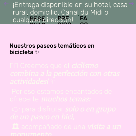
¡Entrega disponible en su hotel, casa
rural, domicilio, Canal du Midi o
FA
PRE
RESE
cualquier dirección!
QS
CIOS
RVAR
EN 2
MIN
Nuestros paseos temáticos en
bicicleta ✨
🚴‍♀️ Creemos que el
ciclismo
combina a la perfección con otras
✨
actividades!
Por eso estamos encantados de
ofrecerte
muchos temas:
👉 para disfrutar
solo o en grupo
de un paseo en bici,
🏛️ acompañado de una
visita a un
monumento,