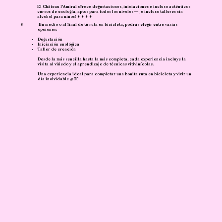
El Château l’Amiral ofrece degustaciones, iniciaciones e incluso auténticos
cursos de enología, aptos para todos los niveles — ¡e incluso talleres sin
alcohol para niños! 👨‍👩‍👧‍👦
🍷
En medio o al final de tu ruta en bicicleta, podrás elegir entre varias
opciones:
Degustación
Iniciación enológica
Taller de creación
Desde la más sencilla hasta la más completa, cada experiencia incluye la
visita al viñedo y el aprendizaje de técnicas vitivinícolas.
Una experiencia ideal para completar una bonita ruta en bicicleta y vivir un
día inolvidable 🌿🚴‍♀️