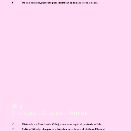
🌟
Un día original, perfecto para disfrutar en familia o con amigos.
🍇🍷
Enología – Château l’Amiral
📏
Distancias: 40 km desde Villegly (o menos según el punto de salida)
📍
Salida: Villegly, otro punto o directamente desde el Château l’Amiral