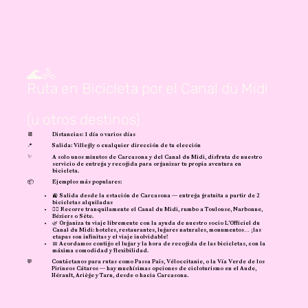
🌊🚴
Ruta en Bicicleta por el Canal du Midi
(u otros destinos)
📆
Distancias: 1 día o varios días
📍
Salida: Villegly o cualquier dirección de tu elección
✨
A solo unos minutos de Carcasona y del Canal du Midi, disfruta de nuestro
servicio de entrega y recogida para organizar tu propia aventura en
bicicleta.
📦
Ejemplos más populares:
🚉 Salida desde la estación de Carcasona — entrega gratuita a partir de 2
bicicletas alquiladas
🚴‍♀️ Recorre tranquilamente el Canal du Midi, rumbo a Toulouse, Narbonne,
Béziers o Sète.
🌿 Organiza tu viaje libremente con la ayuda de nuestro socio L’Officiel du
Canal du Midi: hoteles, restaurantes, lugares naturales, monumentos… ¡las
etapas son infinitas y el viaje inolvidable!
📅 Acordamos contigo el lugar y la hora de recogida de las bicicletas, con la
máxima comodidad y flexibilidad.
💬
Contáctanos para rutas como Passa Païs, Véloccitanie, o la Vía Verde de los
Pirineos Cátaros — hay muchísimas opciones de cicloturismo en el Aude,
Hérault, Ariège y Tarn, desde o hacia Carcasona.