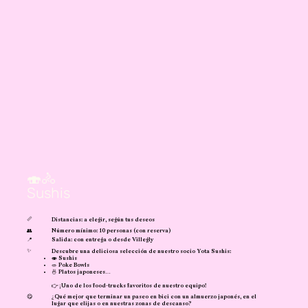
🍣🚴
Sushis
📏
Distancias: a elegir, según tus deseos
👥
Número mínimo: 10 personas (con reserva)
📍
Salida: con entrega o desde Villegly
✨
Descubre una deliciosa selección de nuestro socio Yota Sushis:
🍣 Sushis
🥗 Poke Bowls
🍜 Platos japoneses…
👉 ¡Uno de los food-trucks favoritos de nuestro equipo!
😋
¿Qué mejor que terminar un paseo en bici con un almuerzo japonés, en el
lugar que elijas o en nuestras zonas de descanso?