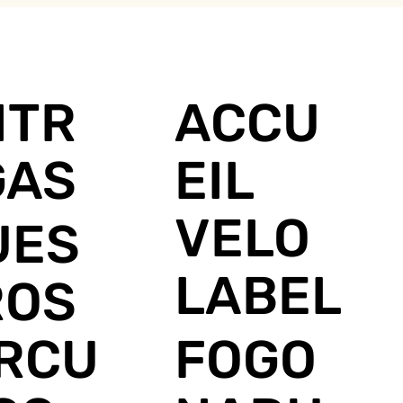
NTR
ACCU
GAS
EIL
VELO
UES
LABEL
ROS
IRCU
FOGO