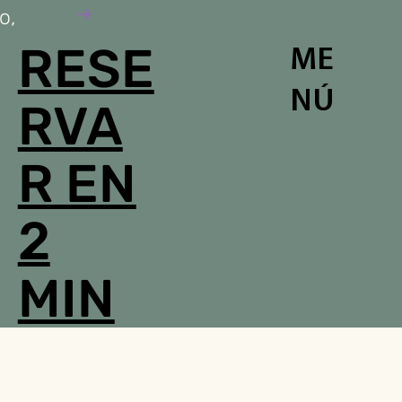
o,
RESE
ME
NÚ
RVA
R EN
2
MIN