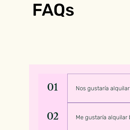
FAQs
01
Nos gustaría alquila
Sí !Para familias con
alquiler gratuito de 
02
Me gustaría alquilar 
por un periodo largo
actuales y todos nues