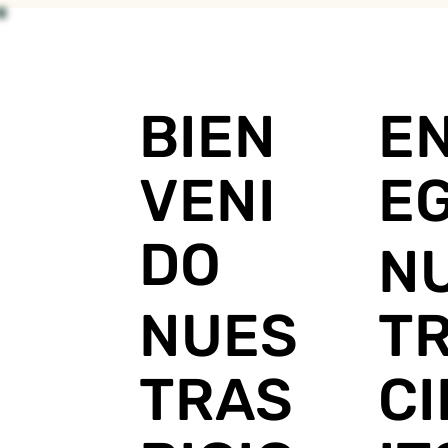
E
BIEN
E
VENI
DO
N
T
NUES
C
TRAS