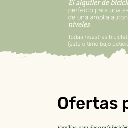
El alquiler de bici
perfecto para una sal
de una amplia auton
.
niveles
Todas nuestras bicicle
(este último bajo petici
Ofertas 
Familias: para dos o más bicicle