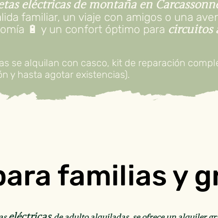
cletas eléctricas de montaña en Carcassonn
ida familiar, un viaje con amigos o una avent
omía 🔋 y un confort óptimo para
circuitos
tas se alquilan con casco, kit de reparación com
ón y hasta agotar existencias).
para familias y g
eléctricas
tas
de adulto alquiladas, se ofrece un alquiler gr