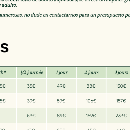
 adulto.
 numerosas, no dude en contactarnos para un presupuesto pe
as
2h*
1/2 journée
1 jour
2 jours
3 jours
25€
35€
49€
88€
130€
35€
39€
59€
106€
157€
59€
89€
159€
233€