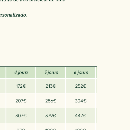
rsonalizado.
4 jours
5 jours
6 jours
7 jours
172€
213€
252€
291€
207€
256€
304€
351€
307€
379€
447€
514€