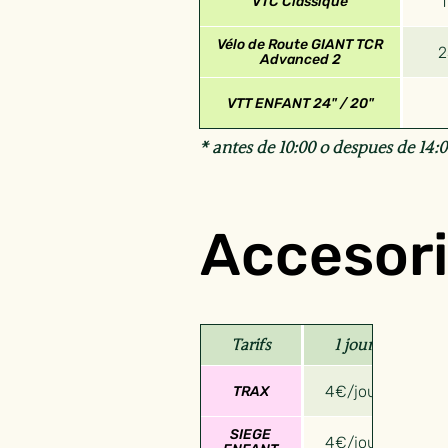
VTC Classique
Vélo de Route GIANT TCR
Advanced 2
VTT ENFANT 24" / 20"
* antes de 10:00 o despues de 14:
Accesor
Tarifs
1 jour
4€/jour
TRAX
SIEGE
4€/jour