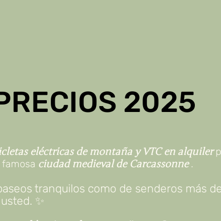
PRECIOS 2025
icletas eléctricas de montaña y VTC en alquiler
p
la famosa
ciudad medieval de Carcassonne
.
e paseos tranquilos como de senderos más de
 usted. ✨