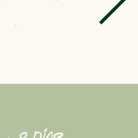
Res
erva
r