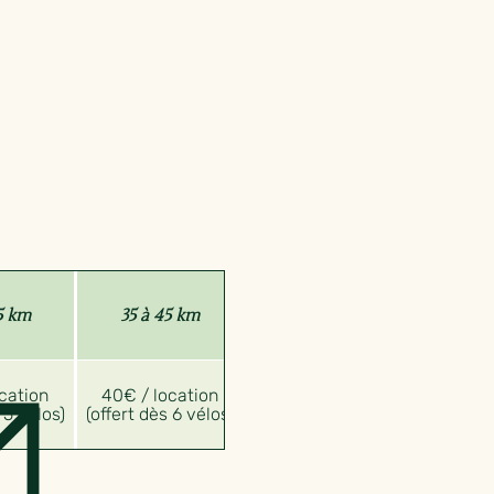
Autres Distances
5 km
35 à 45 km
OU Aller-Simple
Voir Page de
cation
40€ / location
Réservation OU
 5 vélos)
(offert dès 6 vélos)
Nous Contacter