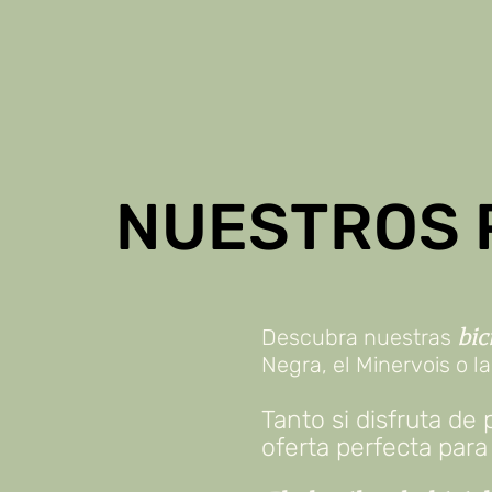
NUESTROS 
Descubra nuestras
bic
Negra, el Minervois o 
Tanto si disfruta d
oferta perfecta para