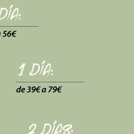
día:
a 56€
1 día:
de 39€ a 79€
2 días: