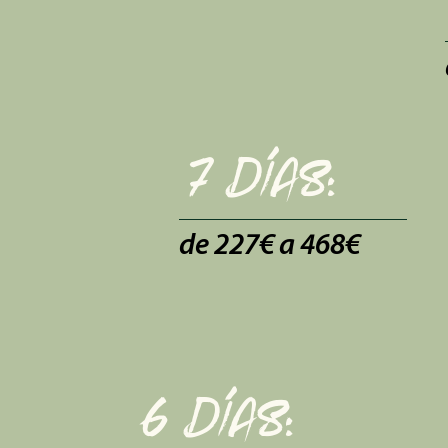
7 días:
de 227€ a 468€
6 días: