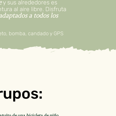
y sus alrededores es
e
ura al aire libre. Disfruta
 adaptados a todos los
pleto, bomba, candado y GPS
rupos:
atuito de una bicicleta de niño