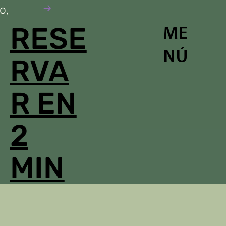
o,
RESE
ME
NÚ
RVA
R EN
2
MIN