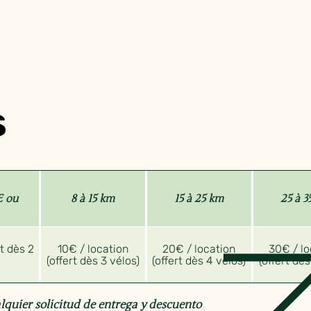
s
 ou
8 à 15 km
15 à 25 km
25 à 3
rt dès 2
10€ / location
20€ / location
30€ / lo
(offert dès 3 vélos)
(offert dès 4 vélos)
(offert dès
lquier solicitud de entrega y descuento