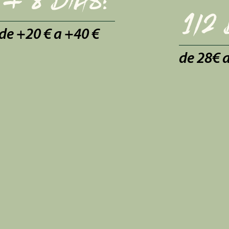
+ 8 días:
1/2 
de +20 € a +40 €
de 28€ 