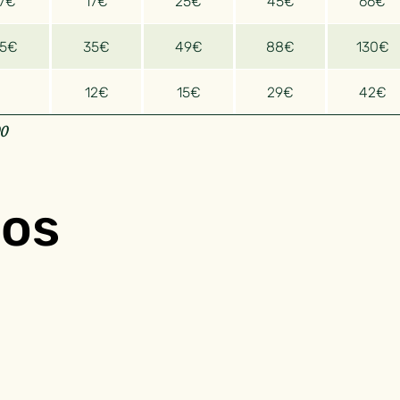
17€
17€
25€
45€
66€
25€
35€
49€
88€
130€
12€
15€
29€
42€
00
ios