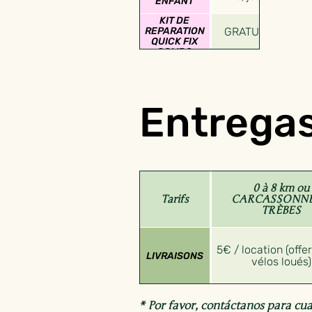
ENFANT
KIT DE
GRATUIT
REPARATION
QUICK FIX
COMBO
Entrega
0 à 8 km ou
Tarifs
CARCASSONNE
TRÈBES
5€ / location (offe
LIVRAISONS
vélos loués)
* Por favor, contáctanos para cua