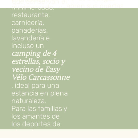
que conservan el
abren sus puertas
minimercado,
carácter auténtico
a los visitantes
restaurante,
del pueblo.
para realizar catas
carnicería,
y reunirse con
panaderías,
enólogos
lavandería e
apasionados.
incluso un
Déjese seducir por
camping de 4
los sabores únicos
estrellas, socio y
de las variedades
vecino de
Easy
de uva locales y
Vélo Carcassonne
disfrute de una
, ideal para una
inmersión en la
estancia en plena
cultura del vino de
naturaleza.
Aude.
Para las familias y
los amantes de
los deportes de
nieve, hay