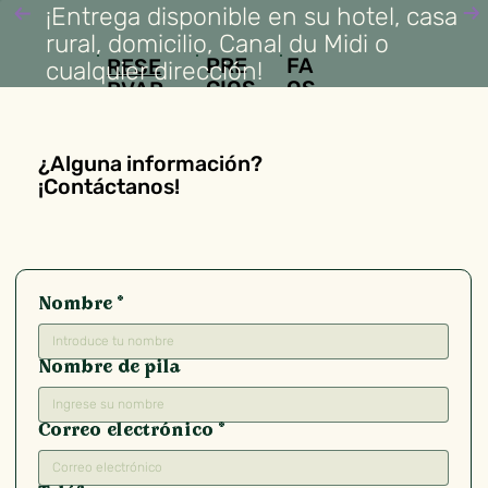
¡Entrega disponible en su hotel, casa
rural, domicilio, Canal du Midi o
FA
PRE
RESE
cualquier dirección!
QS
CIOS
RVAR
EN 2
MIN
¿Alguna información?
¡Contáctanos!
Nombre
*
Nombre de pila
Correo electrónico
*