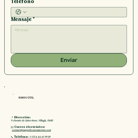
Teléfono
Mensaje
*
Enviar
🧭INFO ÙTIL
📍 Dirección:
9 chemin de Saint-Anne, Villegly, 11600
✉️ Correo electrónico:
contact@easyvelocarcassonne.com
📞 Teléfono:
(+33) 4 44 43 99 09