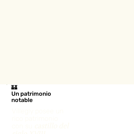
y del
,
Negra
Minervois
Villegly es
,
un encantador pueblo del Aude
idealmente situado
a 15 minutos de
la estación de tren de Carcassonne
,
a 18 minutos del aeropuerto y de
, y a sólo
la ciudad medieval
8 km
. En
en bicicleta del Canal du Midi
el camino hacia el
y los
Pic de Nore
viñedos de Minervois, es un punto
de partida perfecto para explorar la
región.
🏰
Un patrimonio
notable
Villegly posee un
rico patrimonio
con su
castillo del
,