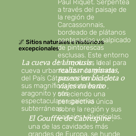
Paul Riquet. Serpentea
a través del paisaje de
la región de
Carcassonnais,
bordeado de plátanos
centenarios y salpicado
🌌 Sitios naturales e históricos
de pintorescas
excepcionales
esclusas. Este entorno
, la
tranquilo es ideal para
La cueva de Limousis
cueva urbanizada más grande
realizar caminatas,
del País Cátaro, es famosa por
paseos en bicicleta o
sus magníficos cristales de
,
viajes en barco
aragonito y sus
ofreciendo una
espectaculares galerías
perspectiva única
subterráneas.
sobre la región y sus
paisajes vitivinícolas.
,
El Gouffre de Cabrespine
una de las cavidades más
grandes de Europa, se hunde