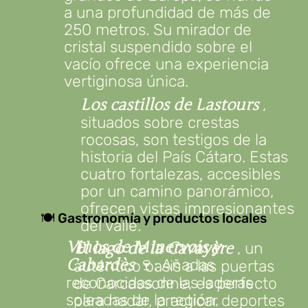
a una profundidad de más de
250 metros. Su mirador de
cristal suspendido sobre el
vacío ofrece una experiencia
vertiginosa única.
,
Los castillos de Lastours
situados sobre crestas
rocosas, son testigos de la
historia del País Cátaro. Estas
cuatro fortalezas, accesibles
por un camino panorámico,
ofrecen vistas impresionantes
🍽️ Gastronomía y productos locales
del valle.
Vinos de Minervois y
, un
El lago de la Cavayère
🍷: Añadas
Cabardès
auténtico oasis a las puertas
reconocidas de las laderas
de Carcassonne, es perfecto
soleadas de la región,
para nadar, practicar deportes