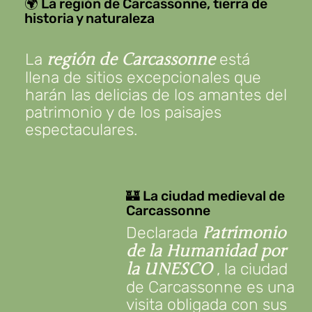
deportistas 🎢
🌍 La región de Carcassonne, tierra de
historia y naturaleza
Recorridos
montañosos o
La
está
para
región de Carcassonne
accidentados
llena de sitios excepcionales que
superar tus límites 🏔️
harán las delicias de los amantes del
Desde el pueblo, podrá explorar la
patrimonio y de los paisajes
, el
espectaculares.
Montagne Noire
Canal du Midi
, el
, las
Pic de Nore
Garrigues y los
de los
bosques de pinos
alrededores y mucho más.
🏰 La ciudad medieval de
Carcassonne
Declarada
Patrimonio
de la Humanidad por
, la ciudad
la UNESCO
de Carcassonne es una
visita obligada con sus