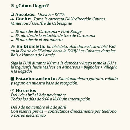
🧭 ¿Cómo llegar?
Línea A – RCTA
🚍 Autobús:
Toma la carretera D620 dirección Caunes-
🚗 Coche:
Minervois / Gouffre de Cabrespine
→ 10 min desde Carcasona – Pont Rouge
→ 15 min desde la estación de tren de Carcasona
→ 18 min desde el aeropuerto
En bicicleta, abandone el carril bici V80
🚲 En bicicleta:
en la Écluse de l'Évêque hacia la D201/ Les Cabanes dans les
Bois > Hameau de Lamée.
Siga la D101 durante 100 m a la derecha y luego tome la D37 a
la izquierda hacia Malves-en-Minervois > Bagnoles > Villegly.
¡Ha llegado!
Estacionamiento gratuito, vallado
🅿️ Estacionamiento:
y seguro en nuestra base de recepción.
🕒 Horarios
Del 1 de abril al 2 de noviembre
Todos los días de 9:00 a 18:00 sin interrupción
Del 3 de noviembre al 2 de abril
Con reserva previa — contáctanos directamente por teléfono
o correo electrónico