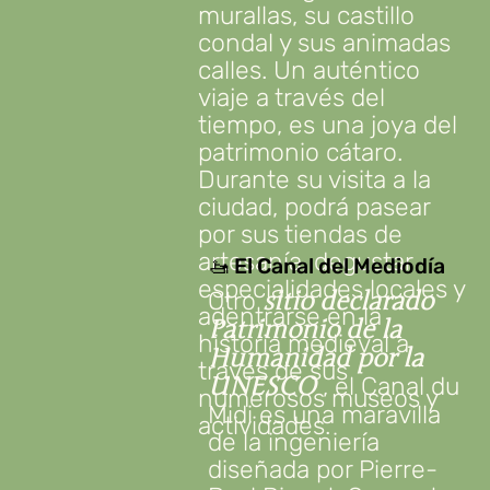
murallas, su castillo
condal y sus animadas
calles. Un auténtico
viaje a través del
tiempo, es una joya del
patrimonio cátaro.
Durante su visita a la
ciudad, podrá pasear
por sus tiendas de
artesanía, degustar
🚤 El Canal del Mediodía
especialidades locales y
Otro
sitio declarado
adentrarse en la
Patrimonio de la
historia medieval a
Humanidad por la
través de sus
, el Canal du
UNESCO
numerosos museos y
Midi es una maravilla
actividades.
de la ingeniería
diseñada por Pierre-